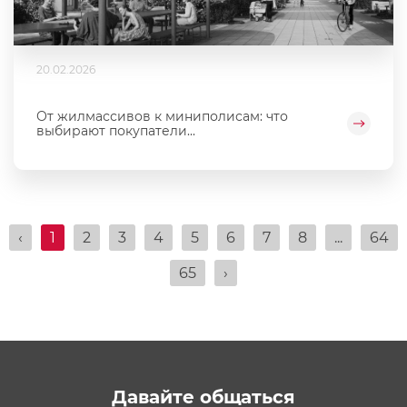
20.02.2026
От жилмассивов к миниполисам: что
выбирают покупатели...
‹
1
2
3
4
5
6
7
8
...
64
65
›
Давайте общаться