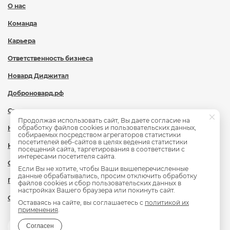
О нас
Команда
Карьера
Ответственность бизнеса
Новард Диджитал
Доброновард.рф
Статьи
Продолжая использовать сайт, Вы даете согласие на
обработку файлов cookies и пользовательских данных,
Новости
собираемых посредством агрегаторов статистики
посетителей веб-сайтов в целях ведения статистики
Контакты
посещений сайта, таргетирования в соответствии с
интересами посетителя сайта.
Охрана труда
Если Вы не хотите, чтобы Ваши вышеперечисленные
данные обрабатывались, просим отключить обработку
Политика обработки персональных данных
файлов cookies и сбор пользовательских данных в
настройках Вашего браузера или покинуть сайт.
Сведения об образовательной организации
Оставаясь на сайте, вы соглашаетесь с
политикой их
применения
.
Согласен