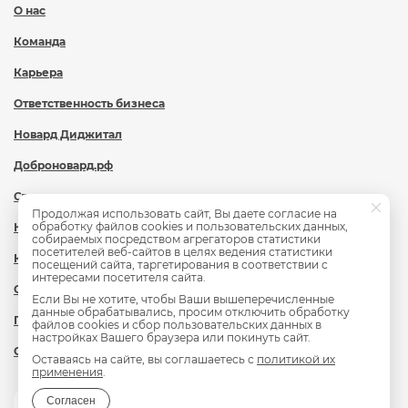
О нас
Команда
Карьера
Ответственность бизнеса
Новард Диджитал
Доброновард.рф
Статьи
Продолжая использовать сайт, Вы даете согласие на
обработку файлов cookies и пользовательских данных,
Новости
собираемых посредством агрегаторов статистики
посетителей веб-сайтов в целях ведения статистики
Контакты
посещений сайта, таргетирования в соответствии с
интересами посетителя сайта.
Охрана труда
Если Вы не хотите, чтобы Ваши вышеперечисленные
данные обрабатывались, просим отключить обработку
Политика обработки персональных данных
файлов cookies и сбор пользовательских данных в
настройках Вашего браузера или покинуть сайт.
Сведения об образовательной организации
Оставаясь на сайте, вы соглашаетесь с
политикой их
применения
.
Согласен