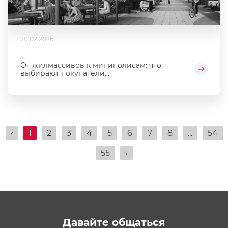
20.02.2026
От жилмассивов к миниполисам: что
выбирают покупатели...
‹
1
2
3
4
5
6
7
8
...
54
55
›
Давайте общаться