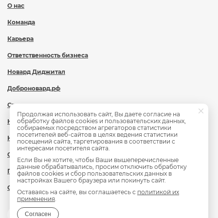
О нас
Команда
Карьера
Ответственность бизнеса
Новард Диджитал
Доброновард.рф
Статьи
Продолжая использовать сайт, Вы даете согласие на
обработку файлов cookies и пользовательских данных,
Новости
собираемых посредством агрегаторов статистики
посетителей веб-сайтов в целях ведения статистики
Контакты
посещений сайта, таргетирования в соответствии с
интересами посетителя сайта.
Охрана труда
Если Вы не хотите, чтобы Ваши вышеперечисленные
данные обрабатывались, просим отключить обработку
Политика обработки персональных данных
файлов cookies и сбор пользовательских данных в
настройках Вашего браузера или покинуть сайт.
Сведения об образовательной организации
Оставаясь на сайте, вы соглашаетесь с
политикой их
применения
.
Согласен