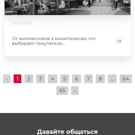
20.02.2026
От жилмассивов к миниполисам: что
выбирают покупатели...
‹
1
2
3
4
5
6
7
8
...
64
65
›
Давайте общаться