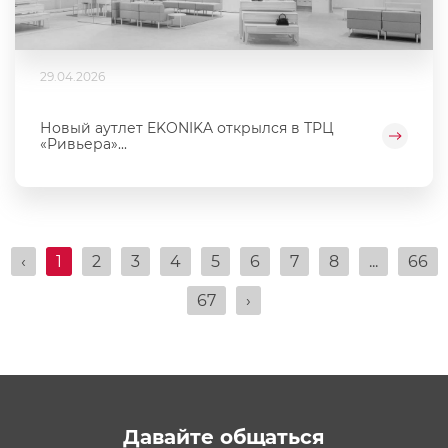
29.04.2026
Новый аутлет EKONIKA открылся в ТРЦ
«Ривьера»...
‹
1
2
3
4
5
6
7
8
...
66
67
›
Давайте общаться