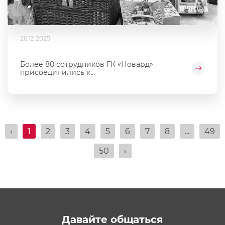
26.12.2025
Более 80 сотрудников ГК «Новард»
присоединились к...
‹
1
2
3
4
5
6
7
8
...
49
50
›
Давайте общаться