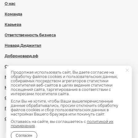
О нас
Команда
Карьера
Ответственность бизнеса
Новард Диджитал
Доброновард.рф
Статьи
Продолжая использовать сайт, Вы даете согласие на
обработку файлов cookies и пользовательских данных,
Новости
собираемых посредством агрегаторов статистики
посетителей веб-сайтов в целях ведения статистики
Контакты
посещений сайта, таргетирования в соответствии с
интересами посетителя сайта.
Охрана труда
Если Вы не хотите, чтобы Ваши вышеперечисленные
данные обрабатывались, просим отключить обработку
Политика обработки персональных данных
файлов cookies и сбор пользовательских данных в
настройках Вашего браузера или покинуть сайт.
Сведения об образовательной организации
Оставаясь на сайте, вы соглашаетесь с
политикой их
применения
.
Согласен