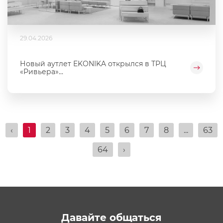
29.04.2026
Новый аутлет EKONIKA открылся в ТРЦ
«Ривьера»...
‹
1
2
3
4
5
6
7
8
...
63
64
›
Давайте общаться