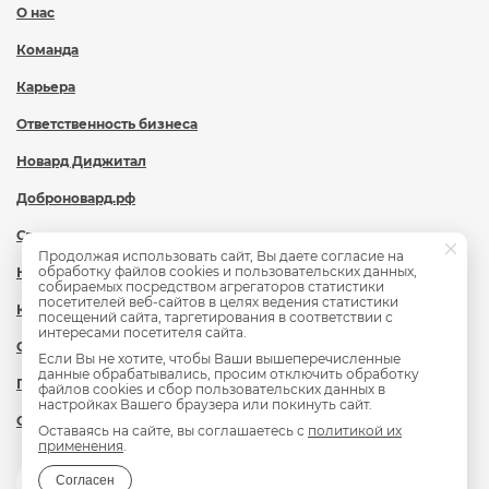
О нас
Команда
Карьера
Ответственность бизнеса
Новард Диджитал
Доброновард.рф
Статьи
Продолжая использовать сайт, Вы даете согласие на
обработку файлов cookies и пользовательских данных,
Новости
собираемых посредством агрегаторов статистики
посетителей веб-сайтов в целях ведения статистики
Контакты
посещений сайта, таргетирования в соответствии с
интересами посетителя сайта.
Охрана труда
Если Вы не хотите, чтобы Ваши вышеперечисленные
данные обрабатывались, просим отключить обработку
Политика обработки персональных данных
файлов cookies и сбор пользовательских данных в
настройках Вашего браузера или покинуть сайт.
Сведения об образовательной организации
Оставаясь на сайте, вы соглашаетесь с
политикой их
применения
.
Согласен