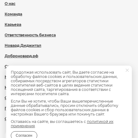
О нас
Команда
Карьера
Ответственность бизнеса
Новард Диджитал
Доброновард.рф
Статьи
Продолжая использовать сайт, Вы даете согласие на
обработку файлов cookies и пользовательских данных,
Новости
собираемых посредством агрегаторов статистики
посетителей веб-сайтов в целях ведения статистики
Контакты
посещений сайта, таргетирования в соответствии с
интересами посетителя сайта.
Охрана труда
Если Вы не хотите, чтобы Ваши вышеперечисленные
данные обрабатывались, просим отключить обработку
Политика обработки персональных данных
файлов cookies и сбор пользовательских данных в
настройках Вашего браузера или покинуть сайт.
Сведения об образовательной организации
Оставаясь на сайте, вы соглашаетесь с
политикой их
применения
.
Согласен