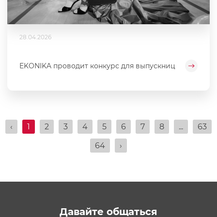
28.04.2026
EKONIKA проводит конкурс для выпускниц
‹
1
2
3
4
5
6
7
8
...
63
64
›
Давайте общаться