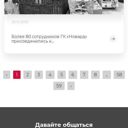
26.12.2025
Более 80 сотрудников ГК «Новард»
присоединились к...
‹
1
2
3
4
5
6
7
8
...
58
59
›
Давайте общаться