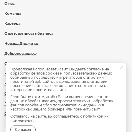
О нас
Команда
Карьера
Ответственность бизнеса
Новард Диджитал
Доброновард.рф
Статьи
Продолжая использовать сайт, Вы даете согласие на
обработку файлов cookies и пользовательских данных,
Новости
собираемых посредством агрегаторов статистики
посетителей веб-сайтов в целях ведения статистики
Контакты
посещений сайта, таргетирования в соответствии с
интересами посетителя сайта.
Охрана труда
Если Вы не хотите, чтобы Ваши вышеперечисленные
данные обрабатывались, просим отключить обработку
Политика обработки персональных данных
файлов cookies и сбор пользовательских данных в
настройках Вашего браузера или покинуть сайт.
Сведения об образовательной организации
Оставаясь на сайте, вы соглашаетесь с
политикой их
применения
.
Согласен