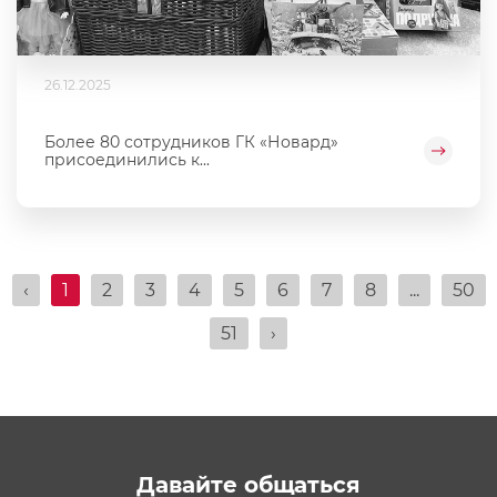
26.12.2025
Более 80 сотрудников ГК «Новард»
присоединились к...
‹
1
2
3
4
5
6
7
8
...
50
51
›
Давайте общаться