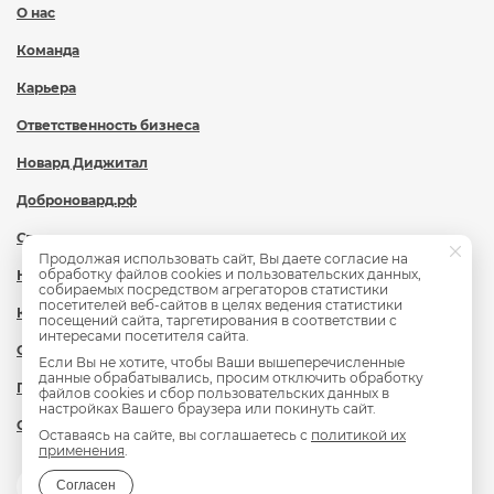
О нас
Команда
Карьера
Ответственность бизнеса
Новард Диджитал
Доброновард.рф
Статьи
Продолжая использовать сайт, Вы даете согласие на
обработку файлов cookies и пользовательских данных,
Новости
собираемых посредством агрегаторов статистики
посетителей веб-сайтов в целях ведения статистики
Контакты
посещений сайта, таргетирования в соответствии с
интересами посетителя сайта.
Охрана труда
Если Вы не хотите, чтобы Ваши вышеперечисленные
данные обрабатывались, просим отключить обработку
Политика обработки персональных данных
файлов cookies и сбор пользовательских данных в
настройках Вашего браузера или покинуть сайт.
Сведения об образовательной организации
Оставаясь на сайте, вы соглашаетесь с
политикой их
применения
.
Согласен