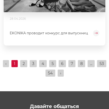
28.04.2026
EKONIKA проводит конкурс для выпускниц
‹
1
2
3
4
5
6
7
8
...
53
54
›
Давайте общаться