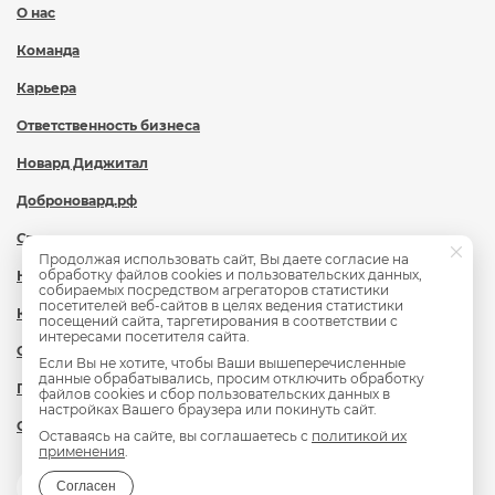
О нас
Команда
Карьера
Ответственность бизнеса
Новард Диджитал
Доброновард.рф
Статьи
Продолжая использовать сайт, Вы даете согласие на
обработку файлов cookies и пользовательских данных,
Новости
собираемых посредством агрегаторов статистики
посетителей веб-сайтов в целях ведения статистики
Контакты
посещений сайта, таргетирования в соответствии с
интересами посетителя сайта.
Охрана труда
Если Вы не хотите, чтобы Ваши вышеперечисленные
данные обрабатывались, просим отключить обработку
Политика обработки персональных данных
файлов cookies и сбор пользовательских данных в
настройках Вашего браузера или покинуть сайт.
Сведения об образовательной организации
Оставаясь на сайте, вы соглашаетесь с
политикой их
применения
.
Согласен