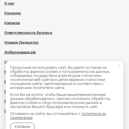
О нас
Команда
Карьера
Ответственность бизнеса
Новард Диджитал
Доброновард.рф
Статьи
Продолжая использовать сайт, Вы даете согласие на
обработку файлов cookies и пользовательских данных,
Новости
собираемых посредством агрегаторов статистики
посетителей веб-сайтов в целях ведения статистики
Контакты
посещений сайта, таргетирования в соответствии с
интересами посетителя сайта.
Охрана труда
Если Вы не хотите, чтобы Ваши вышеперечисленные
данные обрабатывались, просим отключить обработку
Политика обработки персональных данных
файлов cookies и сбор пользовательских данных в
настройках Вашего браузера или покинуть сайт.
Сведения об образовательной организации
Оставаясь на сайте, вы соглашаетесь с
политикой их
применения
.
Согласен