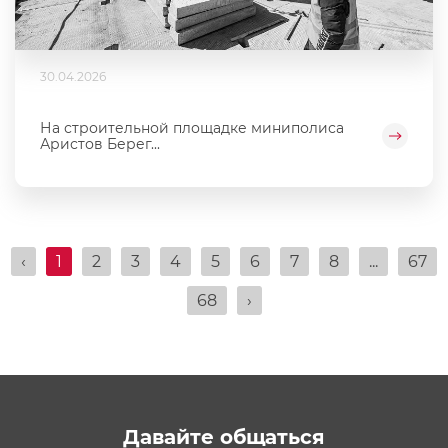
30.04.2026
На строительной площадке миниполиса
Аристов Берег...
‹
1
2
3
4
5
6
7
8
...
67
68
›
Давайте общаться