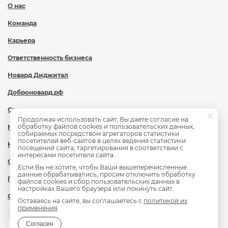
О нас
Команда
Карьера
Ответственность бизнеса
Новард Диджитал
Доброновард.рф
Статьи
Продолжая использовать сайт, Вы даете согласие на
обработку файлов cookies и пользовательских данных,
Новости
собираемых посредством агрегаторов статистики
посетителей веб-сайтов в целях ведения статистики
Контакты
посещений сайта, таргетирования в соответствии с
интересами посетителя сайта.
Охрана труда
Если Вы не хотите, чтобы Ваши вышеперечисленные
данные обрабатывались, просим отключить обработку
Политика обработки персональных данных
файлов cookies и сбор пользовательских данных в
настройках Вашего браузера или покинуть сайт.
Сведения об образовательной организации
Оставаясь на сайте, вы соглашаетесь с
политикой их
применения
.
Согласен