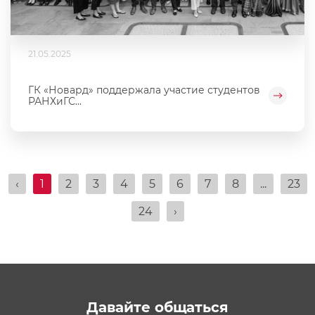
21.05.2025
ГК «Новард» поддержала участие студентов
РАНХиГС...
‹
1
2
3
4
5
6
7
8
...
23
24
›
Давайте общаться