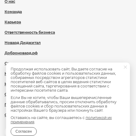
О нас
Команда
Карьера
Ответственность бизнеса
Новард Диджитал
Доброновард.рф
Статьи
Продолжая использовать сайт, Вы даете согласие на
обработку файлов cookies и пользовательских данных,
Новости
собираемых посредством агрегаторов статистики
посетителей веб-сайтов в целях ведения статистики
Контакты
посещений сайта, таргетирования в соответствии с
интересами посетителя сайта.
Охрана труда
Если Вы не хотите, чтобы Ваши вышеперечисленные
данные обрабатывались, просим отключить обработку
Политика обработки персональных данных
файлов cookies и сбор пользовательских данных в
настройках Вашего браузера или покинуть сайт.
Сведения об образовательной организации
Оставаясь на сайте, вы соглашаетесь с
политикой их
применения
.
Согласен