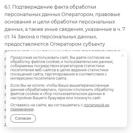
6.1. Подтверждение факта обработки
персональных данных Оператором, правовые
основания и цели обработки персональных
данных, а также иные сведения, указанные в ч. 7
ст. 14 Закона о персональных данных,
предоставляются Оператором субъекту
персональных данных или его представителю
Продолжая использовать сайт, Вы даете согласие на
при обращении либо при получении запроса
обработку файлов cookies и пользовательских данных,
субъекта персональных данных или его
собираемых посредством агрегаторов статистики
посетителей веб-сайтов в целях ведения статистики
представителя.
посещений сайта, таргетирования в соответствии с
интересами посетителя сайта.
Если Вы не хотите, чтобы Ваши вышеперечисленные
В предоставляемые сведения не включаются
данные обрабатывались, просим отключить обработку
файлов cookies и сбор пользовательских данных в
персональные данные, относящиеся к другим
настройках Вашего браузера или покинуть сайт.
субъектам персональных данных, за
Оставаясь на сайте, вы соглашаетесь с
политикой их
исключением случаев, когда имеются законные
применения
.
основания для раскрытия таких персональных
Согласен
данных.