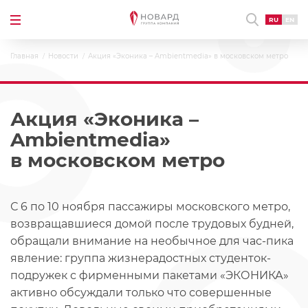
RU
EN
Главная
Новости
Акция «Эконика – Ambientmedia» в московском метро
Акция «Эконика –
Ambientmedia»
в московском метро
С 6 по 10 ноября пассажиры московского метро,
возвращавшиеся домой после трудовых будней,
обращали внимание на необычное для час-пика
явление: группа жизнерадостных студенток-
подружек с фирменными пакетами «ЭКОНИКА»
активно обсуждали только что совершенные