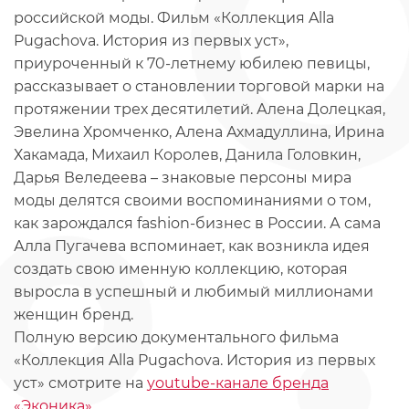
российской моды. Фильм «Коллекция Alla
Pugachova. История из первых уст»,
приуроченный к 70-летнему юбилею певицы,
рассказывает о становлении торговой марки на
протяжении трех десятилетий. Алена Долецкая,
Эвелина Хромченко, Алена Ахмадуллина, Ирина
Хакамада, Михаил Королев, Данила Головкин,
Дарья Веледеева – знаковые персоны мира
моды делятся своими воспоминаниями о том,
как зарождался fashion-бизнес в России. А сама
Алла Пугачева вспоминает, как возникла идея
создать свою именную коллекцию, которая
выросла в успешный и любимый миллионами
женщин бренд.
Полную версию документального фильма
«Коллекция Alla Pugachova. История из первых
уст» смотрите на
youtube-канале бренда
«Эконика»