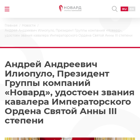
RU
EN
Главная
Новости
Андрей Андреевич Илиопуло, Президент Группы компаний «Новард»,
удостоен звания кавалера Императорского Ордена Святой Анны III степени
Андрей Андреевич
Илиопуло, Президент
Группы компаний
«Новард», удостоен звания
кавалера Императорского
Ордена Святой Анны III
степени