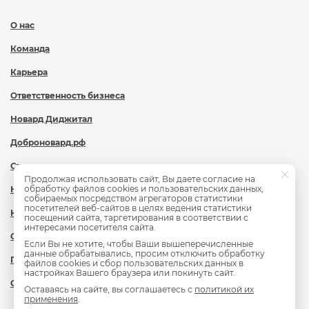
О нас
Команда
Карьера
Ответственность бизнеса
Новард Диджитал
Доброновард.рф
Статьи
Продолжая использовать сайт, Вы даете согласие на
обработку файлов cookies и пользовательских данных,
Новости
собираемых посредством агрегаторов статистики
посетителей веб-сайтов в целях ведения статистики
Контакты
посещений сайта, таргетирования в соответствии с
интересами посетителя сайта.
Охрана труда
Если Вы не хотите, чтобы Ваши вышеперечисленные
данные обрабатывались, просим отключить обработку
Политика обработки персональных данных
файлов cookies и сбор пользовательских данных в
настройках Вашего браузера или покинуть сайт.
Сведения об образовательной организации
Оставаясь на сайте, вы соглашаетесь с
политикой их
применения
.