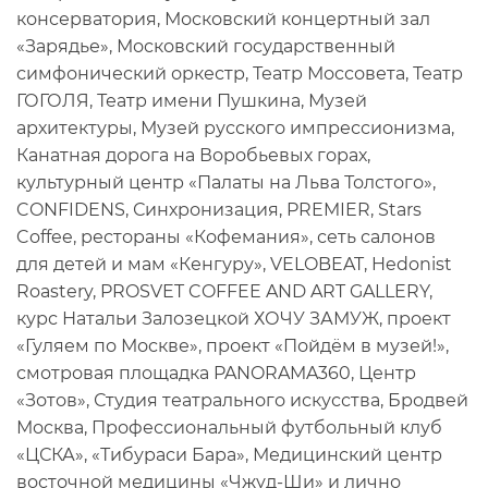
консерватория, Московский концертный зал
«Зарядье», Московский государственный
симфонический оркестр, Театр Моссовета, Театр
ГОГОЛЯ, Театр имени Пушкина, Музей
архитектуры, Музей русского импрессионизма,
Канатная дорога на Воробьевых горах,
культурный центр «Палаты на Льва Толстого»,
CONFIDENS, Синхронизация, PREMIER, Stars
Coffee, рестораны «Кофемания», сеть салонов
для детей и мам «Кенгуру», VELOBEAT, Hedonist
Roastery, PROSVET COFFEE AND ART GALLERY,
курс Натальи Залозецкой ХОЧУ ЗАМУЖ, проект
«Гуляем по Москве», проект «Пойдём в музей!»,
смотровая площадка PANORAMA360, Центр
«Зотов», Студия театрального искусства, Бродвей
Москва, Профессиональный футбольный клуб
«ЦСКА», «Тибураси Бара», Медицинский центр
восточной медицины «Чжуд-Ши» и лично