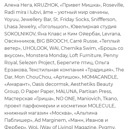
Алена Нега, KRUZHOK, «Привет Мишка», Roseville,
Radi mira i lubvi, âme – уютный мир овчины,
Yoyuu, Jewellery Bar, St. Friday Socks, Sniffferson,
Lhasa Jewelry, «Гогольшоп», Ювелирная студия
SOKOLNIKOV, Яна Клавс и Ким Ойербах, Levrana,
Овсянников, BIG BROOCH, Carré Russe, «Теплый
ветер», UHOLOOK, WAI, Chernika Swim, «Брошь со
вкусом», Monstera Monday, Loft Furniture, Penny
Royal, Selezen Project, Берегите птиц, Ольга
Ерзакова, Текстильная компания «Традиция», The
Dar, Mon ChouChou, «Артишок», MOMACANDLE,
«Амарант», Oasis decormsk, Aesthetiks Beauty
Group, O Paper Paper, MALUNA, Partisan Press,
Мастерская «Гриша», NO ONE, Maniovich, Tkano,
проект парфюмерии и косметики MOLECULE,
книжный магазин «Москва», «Альпина
Паблишер», Ad Marginem, «Манн, Иванов и
Фербер», WoL (Way of Living) Magazine, Pygmy,