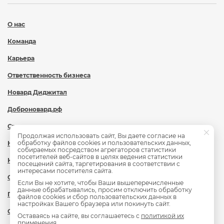
О нас
Команда
Карьера
Ответственность бизнеса
Новард Диджитал
Доброновард.рф
Статьи
Продолжая использовать сайт, Вы даете согласие на
обработку файлов cookies и пользовательских данных,
Новости
собираемых посредством агрегаторов статистики
посетителей веб-сайтов в целях ведения статистики
Контакты
посещений сайта, таргетирования в соответствии с
интересами посетителя сайта.
Охрана труда
Если Вы не хотите, чтобы Ваши вышеперечисленные
данные обрабатывались, просим отключить обработку
Политика обработки персональных данных
файлов cookies и сбор пользовательских данных в
настройках Вашего браузера или покинуть сайт.
Сведения об образовательной организации
Оставаясь на сайте, вы соглашаетесь с
политикой их
применения
.