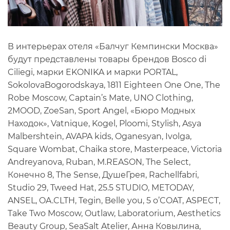
В интерьерах отеля «Балчуг Кемпински Москва»
будут представлены товары брендов Bosco di
Ciliegi, марки EKONIKA и марки PORTAL,
SokolovaBogorodskaya, 1811 Eighteen One One, The
Robe Moscow, Captain’s Mate, UNO Clothing,
2MOOD, ZoeSan, Sport Angel, «Бюро Модных
Находок», Vatnique, Kogel, Ploomi, Stylish, Asya
Malbershtein, AVAPA kids, Oganesyan, Ivolga,
Square Wombat, Chaika store, Masterpeace, Victoria
Andreyanova, Ruban, M.REASON, The Select,
Конечно 8, The Sense, ДушеГрея, Rachellfabri,
Studio 29, Tweed Hat, 25.5 STUDIO, METODAY,
ANSEL, OA.CLTH, Tegin, Belle you, 5 o’COAT, ASPECT,
Take Two Moscow, Outlaw, Laboratorium, Aesthetics
Beauty Group, SeaSalt Atelier, Анна Ковылина,