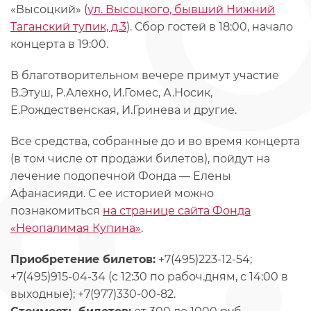
«Высоцкий» (
ул. Высоцкого, бывший Нижний
Таганский тупик, д.3
). Сбор гостей в 18:00, начало
концерта в 19:00.
В благотворительном вечере примут участие
В.Этуш, Р.Алехно, И.Гомес, А.Носик,
Е.Рождественская, И.Гринева и другие.
Все средства, собранные до и во время концерта
(в том числе от продажи билетов), пойдут на
лечение подопечной Фонда — Елены
Афанасияди. С ее историей можно
познакомиться
на странице сайта Фонда
«Неопалимая Купина»
.
Приобретение билетов:
+7(495)223-12-54;
+7(495)915-04-34 (c 12:30 по рабоч.дням, с 14:00 в
выходные); +7(977)330-00-82.