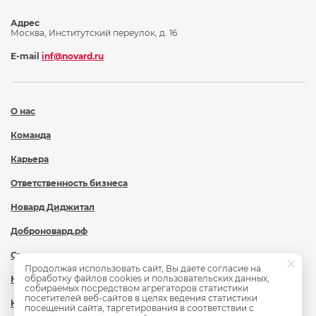
Адрес
Москва, Институтский переулок, д. 16
E-mail
inf@novard.ru
О нас
Команда
Карьера
Ответственность бизнеса
Новард Диджитал
Доброновард.рф
Статьи
Продолжая использовать сайт, Вы даете согласие на
обработку файлов cookies и пользовательских данных,
Новости
собираемых посредством агрегаторов статистики
посетителей веб-сайтов в целях ведения статистики
Контакты
посещений сайта, таргетирования в соответствии с