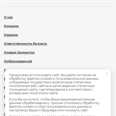
О нас
Команда
Карьера
Ответственность бизнеса
Новард Диджитал
Доброновард.рф
Статьи
Продолжая использовать сайт, Вы даете согласие на
обработку файлов cookies и пользовательских данных,
Новости
собираемых посредством агрегаторов статистики
посетителей веб-сайтов в целях ведения статистики
Контакты
посещений сайта, таргетирования в соответствии с
интересами посетителя сайта.
Охрана труда
Если Вы не хотите, чтобы Ваши вышеперечисленные
данные обрабатывались, просим отключить обработку
Политика обработки персональных данных
файлов cookies и сбор пользовательских данных в
настройках Вашего браузера или покинуть сайт.
Сведения об образовательной организации