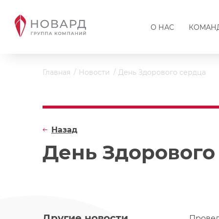
О НАС
КОМАН
Главная
Новости
День Здорового сердца
Назад
День Здорового
Другие новости
Провед