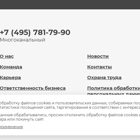
+7 (495) 781-79-90
Многоканальный
О нас
Новости
Команда
Контакты
Карьера
Охрана труда
Ответственность бизнеса
Политика обработк
персональных данн
Новард Диджитал
 обработку файлов cookies и пользовательских данных, собираемых по
Сведения об
статистики посещений сайта, таргетирования в соответствии с интерес
Доброновард.рф
образовательной
анные обрабатывались, просим отключить обработку файлов cookies 
организации
ра или покинуть сайт.
Статьи
 применения
.