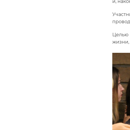
и, нак
Участн
провод
Целью 
жизни,