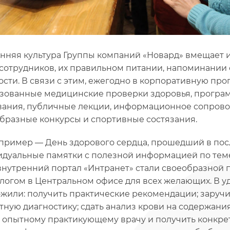
нняя культура Группы компаний «Новард» вмещает и 
сотрудников, их правильном питании, напоминании 
ости. В связи с этим, ежегодно в корпоративную пр
зованные медицинские проверки здоровья, програ
вания, публичные лекции, информационное сопровож
бразные конкурсы и спортивные состязания.
пример — День здорового сердца, прошедший в пос
дуальные памятки с полезной информацией по теме
внутренний портал «Интранет» стали своеобразной п
логом в Центральном офисе для всех желающих. В у
жили: получить практические рекомендации; заручи
тную диагностику; сдать анализ крови на содержания
 опытному практикующему врачу и получить конкре