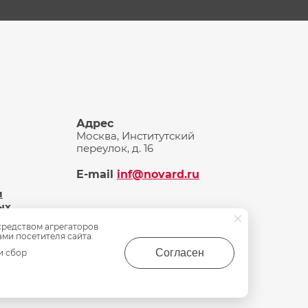
Адрес
Москва, Институтский
переулок, д. 16
E-mail
inf@novard.ru
и
ых
средством агрегаторов
ами посетителя сайта.
Согласен
и сбор