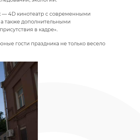
х — 4D кинотеатр с современными
 а также дополнительными
рисутствия в кадре».
 юные гости праздника не только весело