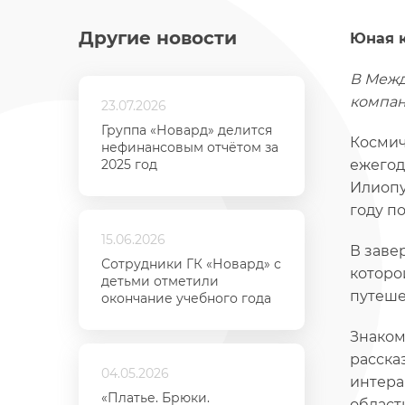
Другие новости
Юная к
В Межд
компан
23.07.2026
Группа «Новард» делится
Космич
нефинансовым отчётом за
2025 год
ежегод
Илиопу
году п
15.06.2026
В заве
Сотрудники ГК «Новард» с
которо
детьми отметили
путеше
окончание учебного года
Знаком
расска
04.05.2026
интера
«Платье. Брюки.
област