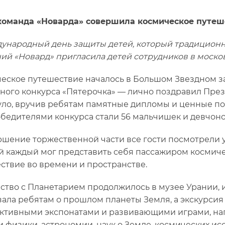
оманда «Новарда» совершила космическое путеш
ународный день защиты детей, который традиционно
ий «Новард» пригласила детей сотрудников в моско
еское путешествие началось в Большом Звездном за
ного конкурса «Пятерочка» — лично поздравил Пре
ло, вручив ребятам памятные дипломы и ценные под
обедителями конкурса стали 56 мальчишек и девчоно
ршение торжественной части все гости посмотрели 
й каждый мог представить себя пассажиром космич
ствие во времени и пространстве.
ство с Планетарием продолжилось в музее Урании, 
зала ребятам о прошлом планеты Земля, а экскурси
ктивными экспонатами и развивающими играми, на
и физики, астрономии, наук о Земле, космических ис