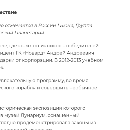
ествие
 отмечается в России 1 июня, Группа
вский Планетарий.
ле, где юных отличников – победителей
зидент ГК «Новард» Андрей Андреевич
арки от корпорации. В 2012-2013 учебном
к.
увлекательную программу, во время
еского корабля и совершить необычное
историческая экспозиция которого
я в музей Лунариум, оснащенный
глядно продемонстрировала законы из
следований, экологии.