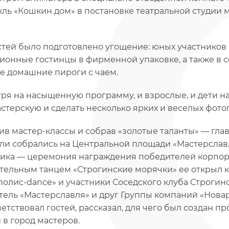
кль «Кошкин дом» в постановке театральной студии
стей было подготовлено угощение: юных участнико
ионные гостинцы в фирменной упаковке, а также в с
е домашние пироги с чаем.
ря на насыщенную программу, и взрослые, и дети н
стерскую и сделать несколько ярких и веселых фото
ив мастер-классы и собрав «золотые таланты» — глав
ли собрались на Центральной площади «Мастерславл
ика — церемония награждения победителей корпора
тельным танцем «Строгинские морячки» ее открыл к
олиc-dance» и участники Соседского клуба Строгин
тель «Мастерславля» и друг Группы компаний «Нова
етствовал гостей, рассказал, для чего был создан пр
 в город мастеров.