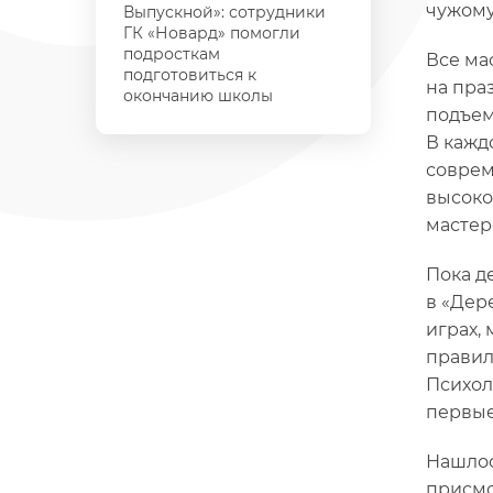
чужому
Выпускной»: сотрудники
ГК «Новард» помогли
подросткам
Все ма
подготовиться к
на пра
окончанию школы
подъем
В кажд
соврем
высоко
мастер
Пока д
в «Дер
играх,
правил
Психол
первые
Нашлос
присмо