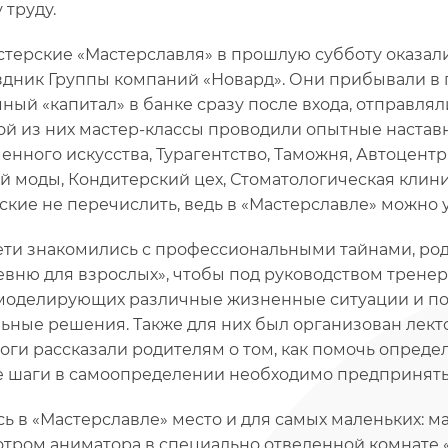
 труду.
стерские «Мастерславля» в прошлую субботу оказал
здник Группы компаний «Новард». Они прибывали в г
ный «капитал» в банке сразу после входа, отправляли
ой из них мастер-классы проводили опытные настав
енного искусства, Турагентство, Таможня, Автоцентр,
й моды, Кондитерский цех, Стоматологическая клини
ские не перечислить, ведь в «Мастерславле» можно у
ети знакомились с профессиональными тайнами, род
евню для взрослых», чтобы под руководством тренер
 моделирующих различные жизненные ситуации и по
ьные решения. Также для них был организован лект
оги рассказали родителям о том, как помочь опреде
 шаги в самоопределении необходимо предпринять дл
ь в «Мастерславле» место и для самых маленьких: 
тром аниматора в специально отведенной комнате 