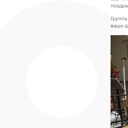
поздра
Группа
ваши д