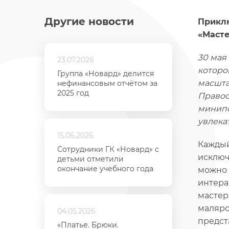
Другие новости
Приклю
«Масте
30 мая
23.07.2026
которо
Группа «Новард» делится
масшта
нефинансовым отчётом за
2025 год
Правос
минипо
увлека
15.06.2026
Каждый
Сотрудники ГК «Новард» с
исключ
детьми отметили
окончание учебного года
можно 
интера
мастер
маляро
04.05.2026
предст
«Платье. Брюки.