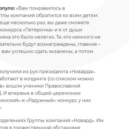
опуло:
«Вам понравилось в
уппы компаний обратился ко всем детям:
, еще несколько раз, вы даже сможете
конкурса «Пятерочка» и я от души
яка это было нелегко. Те, кто немного не
зательно будут вознаграждены, главное –
 вам успешно сдать экзамены, а потом
олучили из рук президента «Новарда».
аботают в холдинге (со списком можно
ков» вошли ученики Православной
). И впервые в общей церемонии
нский» и «Радужный»: конкурс у них
.
азделениях Группы компаний «Новард». Им
стов в торжественной обстановке