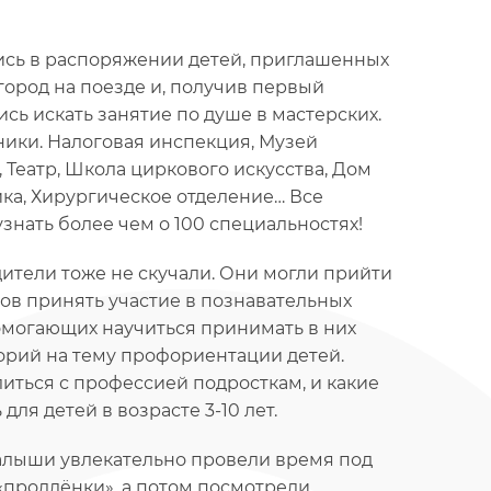
ись в распоряжении детей, приглашенных
ород на поезде и, получив первый
сь искать занятие по душе в мастерских.
ники. Налоговая инспекция, Музей
 Театр, Школа циркового искусства, Дом
ка, Хирургическое отделение… Все
знать более чем о 100 специальностях!
ители тоже не скучали. Они могли прийти
ов принять участие в познавательных
могающих научиться принимать в них
орий на тему профориентации детей.
литься с профессией подросткам, и какие
я детей в возрасте 3-10 лет.
малыши увлекательно провели время под
«продлёнки», а потом посмотрели