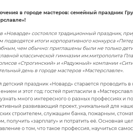
чения в городе мастеров: семейный праздник Гр
рславле»!
 в «Новарде» состоялся традиционный праздник, пр
м подводятся итоги корпоративного конкурса «Пятер
бным, чем обычно: приглашены были не только дет
лавной классической гимназии им.митрополита Плат
лисов «Строгинский» и «Радужный» компании «Сити-X
тельный день в городе мастеров «Мастерславле».
 детский праздник «Новард» старается проводить в 
ением и этот год: гостей пригласили в «Мастерслав
узнать много интересного о разных профессиях и по
ктивный развивающий проект, уникальный для нашей
ских строителем, служащим банка, пожарным, стома
м, получить «зарплату» и потратить её. Основная ц
авление о том, что такое профессия, научиться само