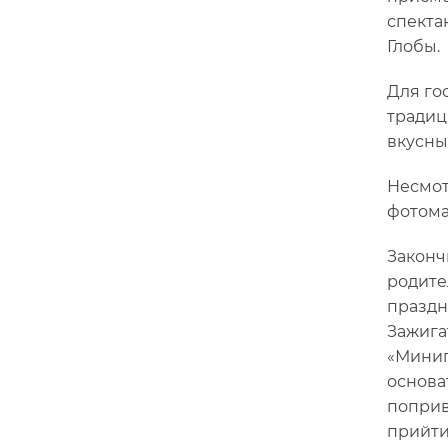
спекта
Глобы.
Для го
традиц
вкусны
Несмот
фотома
Законч
родите
праздн
Зажига
«Минип
основа
поприв
прийти