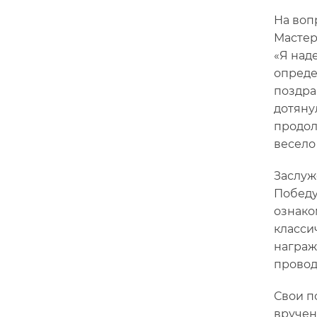
На воп
Мастер
«Я над
опреде
поздра
дотяну
продол
весело
Заслуж
Победу
ознако
класси
награж
провод
Свои п
вручен