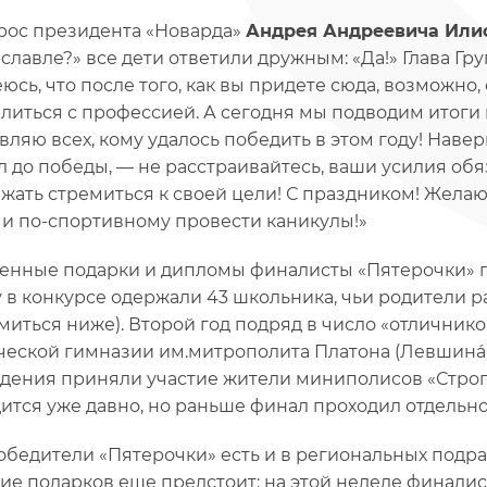
рос президента «Новарда»
Андрея Андреевича Или
славле?» все дети ответили дружным: «Да!» Глава Гр
еюсь, что после того, как вы придете сюда, возможно
литься с профессией. А сегодня мы подводим итоги 
вляю всех, кому удалось победить в этом году! Наверн
л до победы, — не расстраивайтесь, ваши усилия обя
жать стремиться к своей цели! С праздником! Желаю
 и по-спортивному провести каникулы!»
енные подарки и дипломы финалисты «Пятерочки» п
 в конкурсе одержали 43 школьника, чьи родители р
миться ниже). Второй год подряд в число «отлични
ческой гимназии им.митрополита Платона (Левшина́
дения приняли участие жители миниполисов «Строги
ится уже давно, но раньше финал проходил отдельно
обедители «Пятерочки» есть и в региональных подр
ие подарков еще предстоит: на этой неделе финали