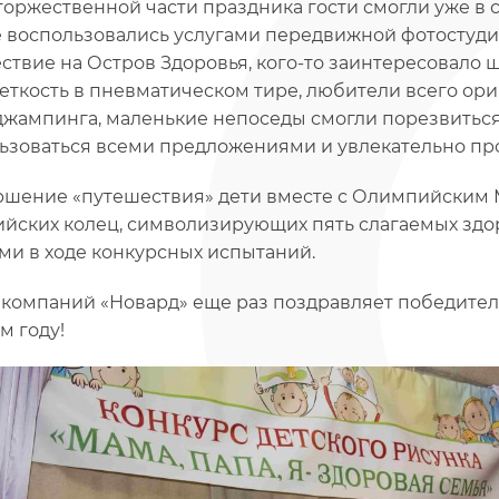
торжественной части праздника гости смогли уже в 
 воспользовались услугами передвижной фотостудии
ствие на Остров Здоровья, кого-то заинтересовало
еткость в пневматическом тире, любители всего ор
жампинга, маленькие непоседы смогли порезвиться н
ьзоваться всеми предложениями и увлекательно пр
ршение «путешествия» дети вместе с Олимпийским 
йских колец, символизирующих пять слагаемых здо
ми в ходе конкурсных испытаний.
 компаний «Новард» еще раз поздравляет победителе
м году!