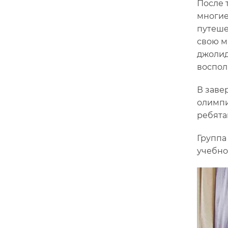
После 
многие
путеше
свою м
джолид
воспол
В заве
олимпи
ребята
Группа
учебно