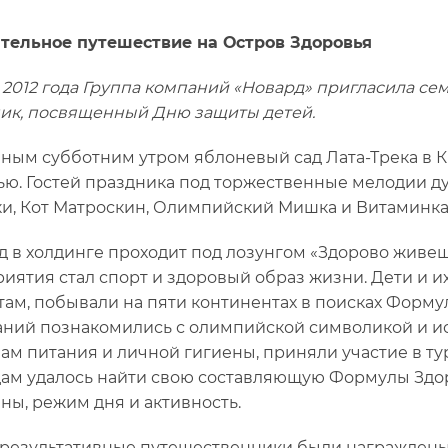
тельное путешествие на Остров Здоровья
 2012 года Группа компаний «Новард» пригласила с
ик, посвященный Дню защиты детей.
ным субботним утром яблоневый сад Лата-Трека в 
ью. Гостей праздника под торжественные мелодии д
и, Кот Матроскин, Олимпийский Мишка и Витаминка
од в холдинге проходит под лозунгом «Здорово живе
иятия стал спорт и здоровый образ жизни. Дети и и
там, побывали на пяти континентах в поисках Форму
аний познакомились с олимпийской символикой и ис
ам питания и личной гигиены, приняли участие в т
ам удалось найти свою составляющую Формулы Здоров
ны, режим дня и активность.
результативные путешественники были награжден