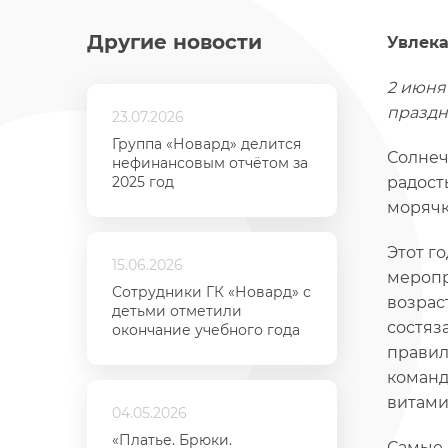
Другие новости
Увлека
2 июня
праздн
23.07.2026
Группа «Новард» делится
Солнеч
нефинансовым отчётом за
2025 год
радост
морячк
Этот г
15.06.2026
меропр
Сотрудники ГК «Новард» с
возрас
детьми отметили
состяз
окончание учебного года
правил
команд
витами
04.05.2026
«Платье. Брюки.
Самые 