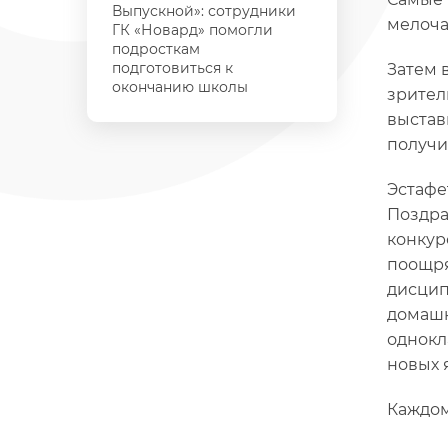
Выпускной»: сотрудники
мелоча
ГК «Новард» помогли
подросткам
подготовиться к
Затем 
окончанию школы
зрител
выстав
получи
Эстафе
Поздра
конкур
поощря
дисцип
домашн
однокл
новых 
Каждом