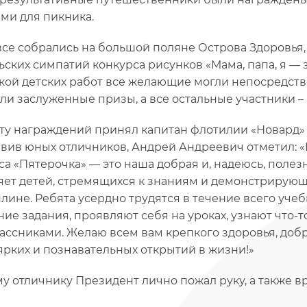
ми для пикника.
все собрались на большой поляне Острова Здоровья,
ьских симпатий конкурса рисунков «Мама, папа, я — 
кой детских работ все желающие могли непосредств
ли заслуженные призы, а все остальные участники 
ту награждений принял капитан флотилии «Новард» 
вив юных отличников, Андрей Андреевич отметил: «
са «Пятерочка» — это наша добрая и, надеюсь, полез
ет детей, стремящихся к знаниям и демонстрирующ
лине. Ребята усердно трудятся в течение всего уче
ие задания, проявляют себя на уроках, узнают что-т
ассниками. Желаю всем вам крепкого здоровья, добр
ярких и познавательных открытий в жизни!»
у отличнику Президент лично пожал руку, а также в