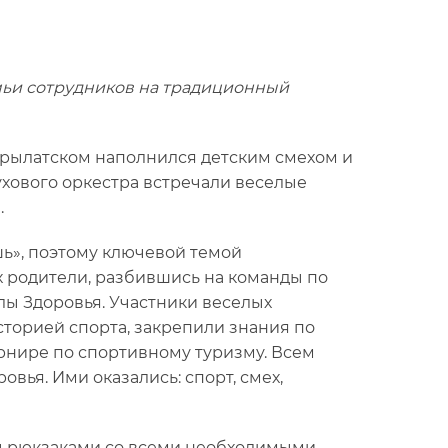
емьи сотрудников на традиционный
Крылатском наполнился детским смехом и
ухового оркестра встречали веселые
.
шь», поэтому ключевой темой
х родители, разбившись на команды по
лы Здоровья. Участники веселых
торией спорта, закрепили знания по
урнире по спортивному туризму. Всем
ья. Ими оказались: спорт, смех,
ы рюкзаками со всеми необходимыми