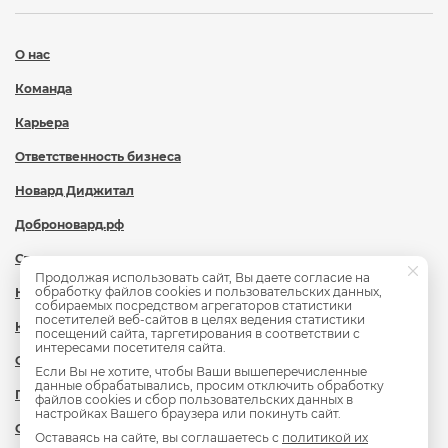
О нас
Команда
Карьера
Ответственность бизнеса
Новард Диджитал
Доброновард.рф
Статьи
Продолжая использовать сайт, Вы даете согласие на
обработку файлов cookies и пользовательских данных,
Новости
собираемых посредством агрегаторов статистики
посетителей веб-сайтов в целях ведения статистики
Контакты
посещений сайта, таргетирования в соответствии с
интересами посетителя сайта.
Охрана труда
Если Вы не хотите, чтобы Ваши вышеперечисленные
данные обрабатывались, просим отключить обработку
Политика обработки персональных данных
файлов cookies и сбор пользовательских данных в
настройках Вашего браузера или покинуть сайт.
Сведения об образовательной организации
Оставаясь на сайте, вы соглашаетесь с
политикой их