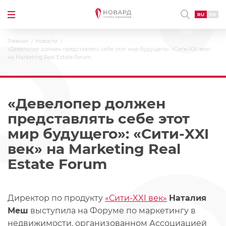
RU
EN
Главная
Новости
«Девелопер должен представлять себе этот мир будущего»: «Сити-XXI век»
на Marketing Real Estate Forum
«Девелопер должен
представлять себе этот
мир будущего»: «Сити-XXI
век» на Marketing Real
Estate Forum
Директор по продукту
«Сити-XXI век»
Наталия
Меш
выступила на Форуме по маркетингу в
недвижимости, организованном Ассоциацией