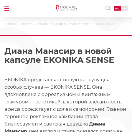
RU
EN
Главная
Новости
Диана Манасир в новой капсуле EKONIKA SENSE
Диана Манасир в новой
капсуле EKONIKA SENSE
EKONIKA представляет новую капсулу для
особых случаев — EKONIKA SENSE. Она
вдохновлена сюрреализмом и винтажным
гламуром — эстетикой, в которой элегантность
всегда соседствует с долей самоиронии. Главной
героиней рекламной кампании стала
бизнесвумен и светская девушка
Диана
Манасир
, чей взгляд и стиль оказался созвучен