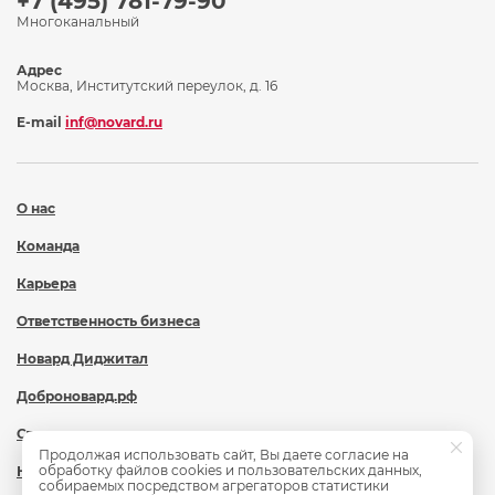
+7 (495) 781-79-90
Многоканальный
Адрес
Москва, Институтский переулок, д. 16
E-mail
inf@novard.ru
О нас
Команда
Карьера
Ответственность бизнеса
Новард Диджитал
Доброновард.рф
Статьи
Продолжая использовать сайт, Вы даете согласие на
обработку файлов cookies и пользовательских данных,
Новости
собираемых посредством агрегаторов статистики