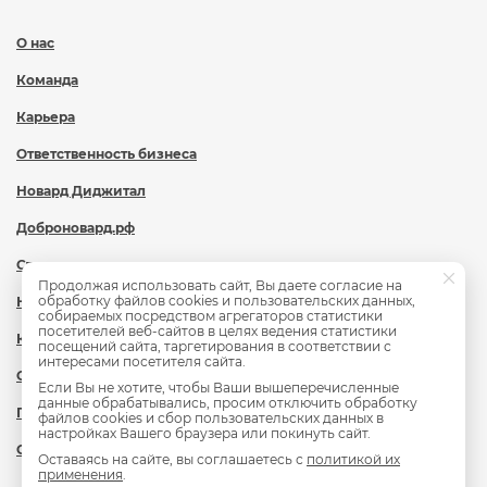
О нас
Команда
Карьера
Ответственность бизнеса
Новард Диджитал
Доброновард.рф
Статьи
Продолжая использовать сайт, Вы даете согласие на
обработку файлов cookies и пользовательских данных,
Новости
собираемых посредством агрегаторов статистики
посетителей веб-сайтов в целях ведения статистики
Контакты
посещений сайта, таргетирования в соответствии с
интересами посетителя сайта.
Охрана труда
Если Вы не хотите, чтобы Ваши вышеперечисленные
данные обрабатывались, просим отключить обработку
Политика обработки персональных данных
файлов cookies и сбор пользовательских данных в
настройках Вашего браузера или покинуть сайт.
Сведения об образовательной организации
Оставаясь на сайте, вы соглашаетесь с
политикой их
применения
.