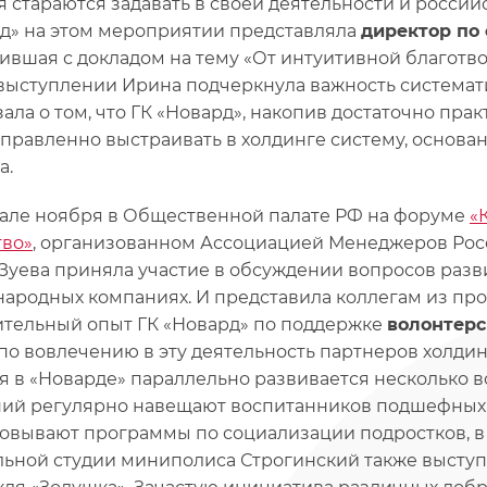
я стараются задавать в своей деятельности и росси
д» на этом мероприятии представляла
директор по
ившая с докладом на тему «От интуитивной благотво
выступлении Ирина подчеркнула важность системат
зала о том, что ГК «Новард», накопив достаточно прак
правленно выстраивать в холдинге систему, основа
а.
чале ноября в Общественной палате РФ на форуме
«
во»
, организованном Ассоциацией Менеджеров Рос
Зуева приняла участие в обсуждении вопросов разв
ародных компаниях. И представила коллегам из пр
тельный опыт ГК «Новард» по поддержке
волонтерс
по вовлечению в эту деятельность партнеров холдин
я в «Новарде» параллельно развивается несколько в
ий регулярно навещают воспитанников подшефных д
овывают программы по социализации подростков, в 
льной студии миниполиса Строгинский также выступ