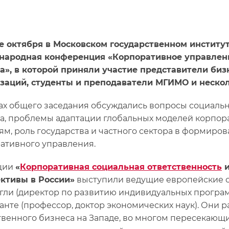
е октября в Московском государственном инсти
ародная конференция «Корпоративное управлени
а», в которой приняли участие представители би
заций, студенты и преподаватели МГИМО и нескол
ах общего заседания обсуждались вопросы социальн
а, проблемы адаптации глобальных моделей корпор
ям, роль государства и частного сектора в формир
ативного управления.
ции
«
Корпоративная социальная ответственность
и
ктивы в России»
выступили ведущие европейские с
гли (директор по развитию индивидуальных програ
анте (профессор, доктор экономических наук). Они 
твенного бизнеса на Западе, во многом пересекающ