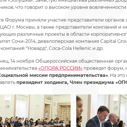
кля «Золушка». Зачастую инициатива различных доб
ников, что говорит о высоком уровне вовлеченност
те Форума приняли участие представители органов
 ЦАО г. Москвы, а также представители компаний и н
ующих различные проекты в области корпоративног
итет Сочи-2014, девелоперская компания Capital Gro
компаний "Новард", Coca-Cola Hellenic и др.
онец, 14 ноября Общероссийская общественная орга
ринимательства
«ОПОРА РОССИИ»
проведет форум, 
Социальной миссии предпринимательства»
. На эт
авлять
президент холдинга, Член президиума «О