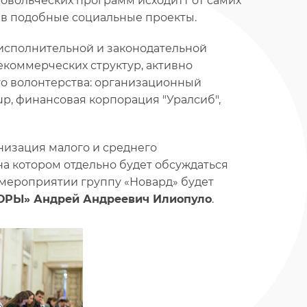
ровольческих программ исходитт от самих
и в подобные социальные проекты.
 исполнительной и законодательной
екоммерческих структур, активно
о волонтерства: организационный
up, финансовая корпорация "Уралсиб",
низация малого и среднего
на котором отдельно будет обсуждаться
о мероприятии группу «Новард» будет
ПОРЫ» Андрей Андреевич Илиопуло
.