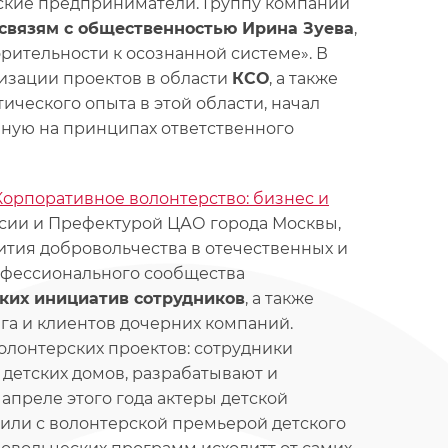
йские предприниматели. Группу компаний
 связям с общественностью Ирина Зуева
,
рительности к осознанной системе». В
изации проектов в области
КСО
, а также
тического опыта в этой области, начал
нную на принципах ответственного
Корпоративное волонтерство: бизнес и
сии и Префектурой ЦАО города Москвы,
ития добровольчества в отечественных и
офессионального сообщества
ких инициатив сотрудников
, а также
га и клиентов дочерних компаний.
олонтерских проектов: сотрудники
етских домов, разрабатывают и
апреле этого года актеры детской
или с волонтерской премьерой детского