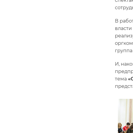
спекта
сотруд
В рабо
власти
реализ
оргком
группа 
И, нак
предп
тема
«
предст