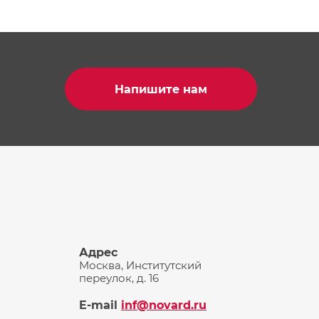
Напишите нам
Адрес
Москва, Институтский
переулок, д. 16
E-mail
inf@novard.ru