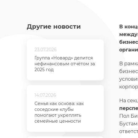
Другие новости
В конц
междун
бизнес
23.07.2026
органи
Группа «Новард» делится
В рамк
нефинансовым отчётом за
2025 год
бизнес
услови
корпор
14.07.2026
На сек
Семья как основа: как
перспе
соседские клубы
помогают укреплять
Пол Би
семейные ценности
Бустам
ответс