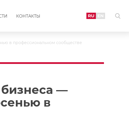
RU
EN
СТИ
КОНТАКТЫ
енью в профессиональном сообществе
 бизнеса —
осенью в