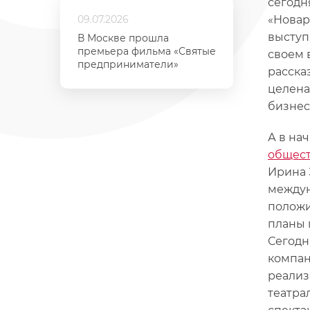
сегодн
09.07.2026
«Новар
выступ
В Москве прошла
премьера фильма «Святые
своем 
предприниматели»
расска
целена
бизнес
А в на
общест
Ирина 
междун
положи
планы 
Сегодн
компан
реализ
театра