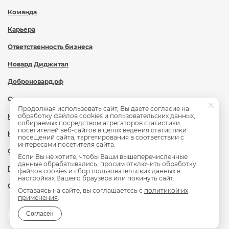
Команда
Карьера
Ответственность бизнеса
Новард Диджитал
Доброновард.рф
Статьи
Продолжая использовать сайт, Вы даете согласие на
обработку файлов cookies и пользовательских данных,
Новости
собираемых посредством агрегаторов статистики
посетителей веб-сайтов в целях ведения статистики
Контакты
посещений сайта, таргетирования в соответствии с
интересами посетителя сайта.
Охрана труда
Если Вы не хотите, чтобы Ваши вышеперечисленные
данные обрабатывались, просим отключить обработку
Политика обработки персональных данных
файлов cookies и сбор пользовательских данных в
настройках Вашего браузера или покинуть сайт.
Сведения об образовательной организации
Оставаясь на сайте, вы соглашаетесь с
политикой их
применения
.
Согласен