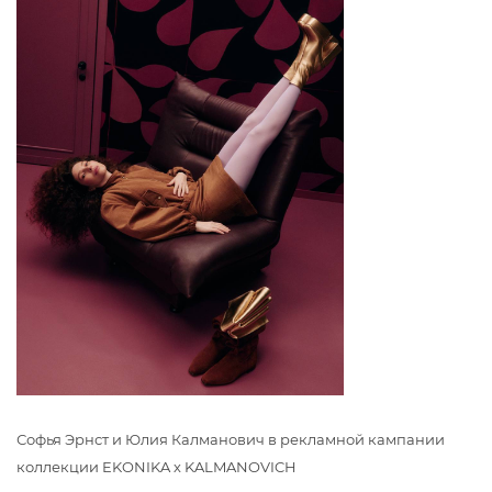
Софья Эрнст и Юлия Калманович в рекламной кампании
коллекции EKONIKA х KALMANOVICH