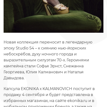
Новая коллекция переносит в легендарную
эпоху Studio 54 – к сиянию нью-йоркских
небоскрёбов, духу ночного города и
выразительным силуэтам 70-х. Героинями
кампейна стали Софья Эрнст, Снежанна
Георгиева, Юлия Калманович и Наталья
Давыдова.
Капсула EKONIKA х KALMANOVICH поступит в
продажу 4 сентября и будет представлена в
избранных магазинах, на сайте ekonika.ru и в
мобильном приложении бренда, а также на