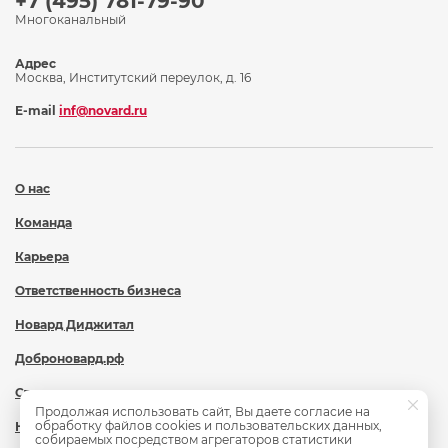
+7 (495) 781-79-90
Многоканальный
Адрес
Москва, Институтский переулок, д. 16
E-mail
inf@novard.ru
О нас
Команда
Карьера
Ответственность бизнеса
Новард Диджитал
Доброновард.рф
Статьи
Продолжая использовать сайт, Вы даете согласие на
обработку файлов cookies и пользовательских данных,
Новости
собираемых посредством агрегаторов статистики