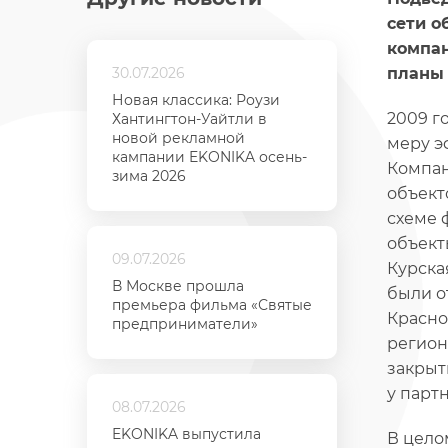
сети о
компан
30.07.2026
планы 
Новая классика: Роузи
2009 г
Хантингтон-Уайтли в
новой рекламной
меру э
кампании EKONIKA осень-
Компан
зима 2026
объект
схеме 
объект
09.07.2026
Курская
В Москве прошла
были о
премьера фильма «Святые
Красноя
предприниматели»
регион
закрыт
у парт
08.07.2026
EKONIKA выпустила
В цело