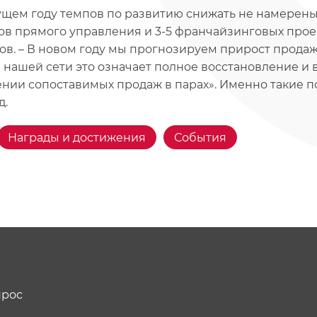
ущем году темпов по развитию снижать не намерены 
ов прямого управления и 3-5 франчайзинговых прое
ов. – В новом году мы прогнозируем прирост прода
я нашей сети это означает полное восстановление и
нии сопоставимых продаж в парах». Именно такие п
д.
Награды и достижения
События
прос