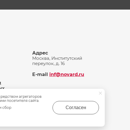
Адрес
Москва, Институтский
переулок, д. 16
E-mail
inf@novard.ru
и
ых
средством агрегаторов
ами посетителя сайта.
Согласен
и сбор