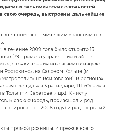
ожидаемых экономических сложностей
, в свою очередь, выстроены дальнейшие
по внешним экономическим условиям и в
ь.
в течение 2009 года было открыто 13
лонов (79 прямого управления и 34 по
мые, с точки зрения возлагаемых надежд,
н Ростокино», на Садовом Кольце (м.
Ц «Метрополис» на Войковской). В регионах
сная площадь» в Краснодаре, ТЦ «Огни» в
 Тольятти, Саратове и др.). К числу
ов. В свою очередь, произошел и ряд
апланированы в 2008 году) и ряд закрытий
ъекты прямой розницы, и прежде всего