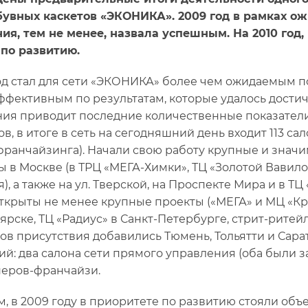
бувных каскетов «ЭКОНИКА». 2009 год в рамках 
ия, тем не менее, назвала успешным. На 2010 год
по развитию.
од стал для сети «ЭКОНИКА» более чем ожидаемым 
ффективным по результатам, которые удалось достич
ия приводит последние количественные показатели: 
ов, в итоге в сеть на сегодняшний день входит 113 са
франчайзинга). Начали свою работу крупные и значи
ы в Москве (в ТРЦ «МЕГА-Химки», ТЦ «Золотой Вавило
), а также на ул. Тверской, на Проспекте Мира и в Т
ткрыты не менее крупные проекты («МЕГА» и МЦ «Кра
рске, ТЦ «Радиус» в Санкт-Петербурге, стрит-ритейл в
ов присутствия добавились Тюмень, Тольятти и Сарат
ий: два салона сети прямого управления (оба были з
неров-франчайзи.
м, в 2009 году в приоритете по развитию стояли об