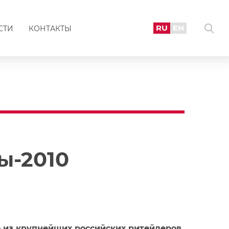
RU
EN
СТИ
КОНТАКТЫ
ы-2010
 из крупнейших российских ритейлеров,