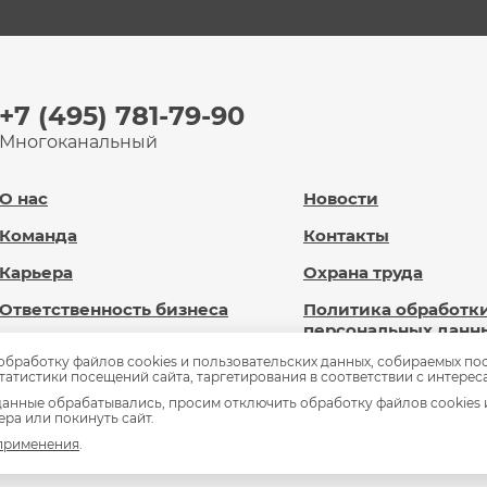
+7 (495) 781-79-90
Многоканальный
О нас
Новости
Команда
Контакты
Карьера
Охрана труда
Ответственность бизнеса
Политика обработк
персональных данн
Новард Диджитал
 обработку файлов cookies и пользовательских данных, собираемых по
Сведения об
статистики посещений сайта, таргетирования в соответствии с интерес
Доброновард.рф
образовательной
анные обрабатывались, просим отключить обработку файлов cookies 
организации
ра или покинуть сайт.
Статьи
 применения
.