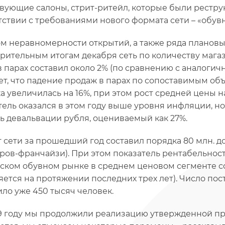
вующие салоны, стрит-ритейл, которые были рестр
тствии с требованиями нового формата сети – «обувн
ом неравномерности открытий, а также ряда плановы
рительным итогам декабря сеть по количеству магази
в парах составил около 2% (по сравнению с аналогич
ет, что падение продаж в парах по сопоставимым объ
а увеличилась на 16%, при этом рост средней цены н
тель оказался в этом году выше уровня инфляции, но
ь девальвации рубля, оцениваемый как 27%.
 сети за прошедший год составил порядка 80 млн. до
ров-франчайзи). При этом показатель рентабельнос
ском обувном рынке в среднем ценовом сегменте со
яется на протяжении последних трех лет). Число пос
ило уже 450 тысяч человек.
9 году мы продолжили реализацию утвержденной про