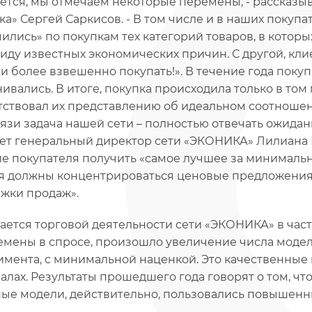
ется, мы отмечаем некоторые перемены, - рассказы
ка» Сергей Саркисов. - В том числе и в наших покупа
чились» по покупкам тех категорий товаров, в кото
виду известных экономических причин. С другой, кли
 и более взвешенно покупать!». В течение года поку
ивались. В итоге, покупка происходила только в том
тствовал их представлению об идеальном соотношен
вязи задача нашей сети – полностью отвечать ожидан
ет генеральный директор сети «ЭКОНИКА» Лилиана Му
е покупателя получить «самое лучшее за минимальну
я должны концентрироваться ценовые предложения
жки продаж».
сается торговой деятельности сети «ЭКОНИКА» в част
емены в спросе, произошло увеличение числа модел
имента, с минимальной наценкой. Это качественные
алах. Результаты прошедшего года говорят о том, ч
ые модели, действительно, пользовались повышенны