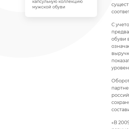
капсульную коллекцию
сущест
мужской обуви
соотве
С учет
предва
обуви 
означа
выручк
показа
уровен
Оборот
партне
россий
сохран
состав
«В 200