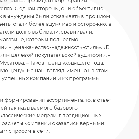
вает вице-президент корпорации
телях. С одной стороны, они объективно
рых вынуждены были отказывать в прошлом
енты стали более вдумчиво и осторожно, а
патели долго выбирали, сравнивали,
 магазине, который полностью
ии «цена-качество-надежность-стиль». «В
иям целевой покупательской аудитории, -
сатова. – Таков тренд уходящего года:
ю цену». На наш взгляд, именно на этом
 успешных компаний и их программы
и формирования ассортимента, то, в ответ
ей так называемого базового
 классические модели, в традиционных
то расчеты компании оказались верными:
м спросом в сети.