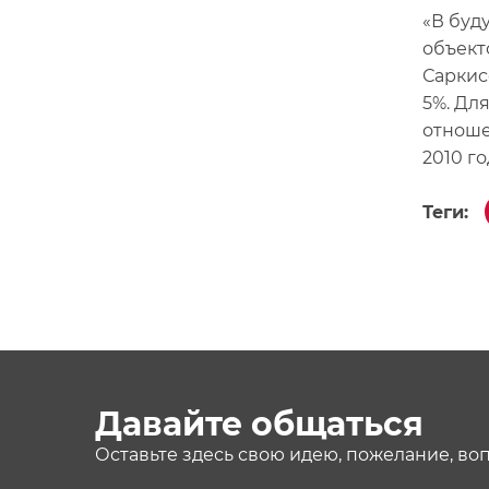
«В буд
объект
Саркис
5%. Дл
отноше
2010 го
Теги:
Давайте общаться
Оставьте здесь свою идею, пожелание, во