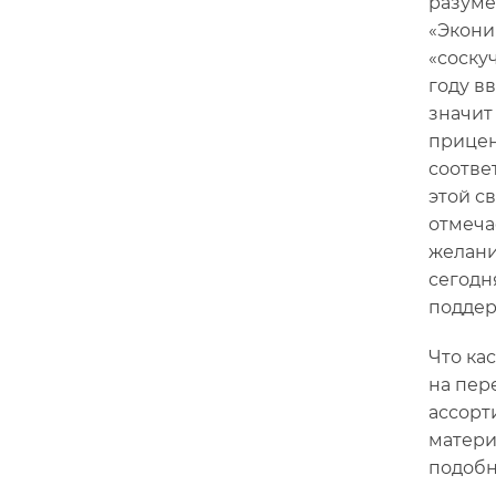
разуме
«Экони
«соску
году в
значит
прицен
соотве
этой с
отмеча
желани
сегодн
поддер
Что ка
на пер
ассорт
матери
подобн