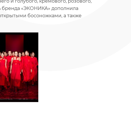
его и голубого, кремового, розового,
вь бренда «ЭКОНИКА» дополнила
открытыми босоножками, а также