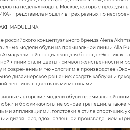
еров на неделях моды в Москве, которые проходят в 
КА» представила модели в трех разных по настроени
 AKHMADULLINA
зе российского концептуального бренда Alena Akhmad
зивные модели обуви из премиальной линии Alla P
 Ахмадуллиной специально для бренда «Эконика». 
ной линии стали цветы - символ женственности и р
у и современным технологиям в производстве «Экон
ьное дизайнерское решение: создать каблуки и дек
ой лепнины с цветочными мотивами.
зивные авторские модели обуви премиальной линии
, юбки и брюки-кюлоты на основе трапеции, а также
ыми аппликациями, толстовки в стиле спорт-шик, у
ции дизайнера, вдохновленной произведением «Три