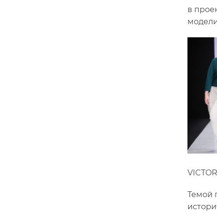
в прое
модели
VICTO
Темой 
истори