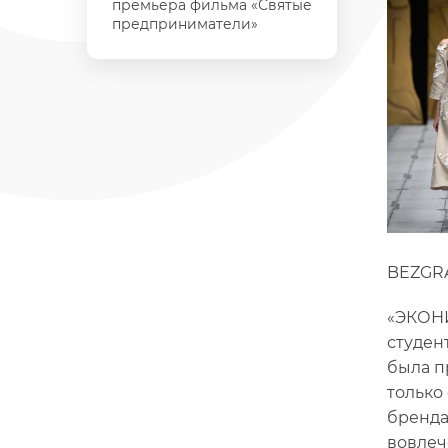
премьера фильма «Святые
предприниматели»
BEZGR
«ЭКОНИ
студен
была п
только
бренда
вовлеч