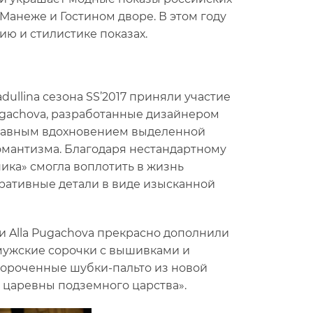
Манеже и Гостином дворе. В этом году
ю и стилистике показах.
ullina сезона SS’2017 приняли участие
ugachova, разработанные дизайнером
Главным вдохновением выделенной
омантизма. Благодаря нестандартному
ика» смогла воплотить в жизнь
оративные детали в виде изысканной
 Alla Pugachova прекрасно дополнили
 мужские сорочки с вышивками и
короченные шубки-пальто из новой
 царевны подземного царства».