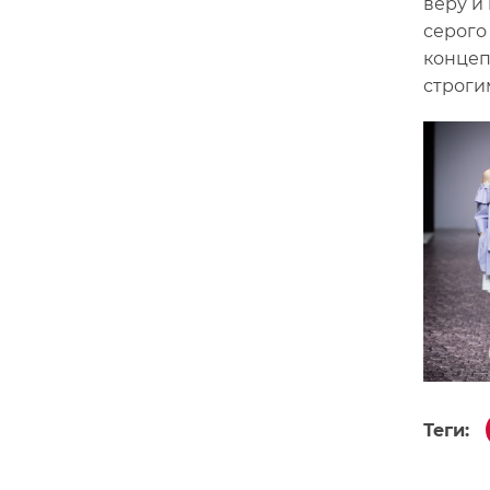
веру и
серого
концеп
строги
Теги: