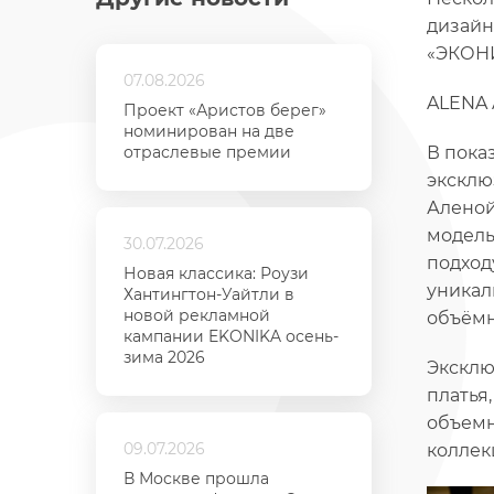
дизайн
«ЭКОНИ
07.08.2026
ALENA
Проект «Аристов берег»
номинирован на две
отраслевые премии
В пока
эксклю
Аленой
модель
30.07.2026
подход
Новая классика: Роузи
уникал
Хантингтон-Уайтли в
новой рекламной
объёмн
кампании EKONIKA осень-
зима 2026
Эксклю
платья
объемн
09.07.2026
коллек
В Москве прошла