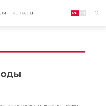
RU
EN
СТИ
КОНТАКТЫ
моды
 и украшает модные показы российских