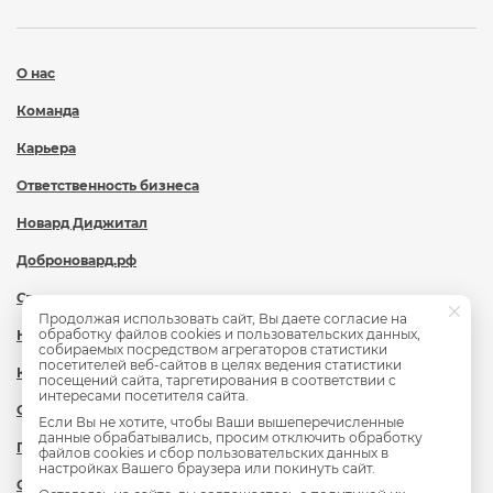
О нас
Команда
Карьера
Ответственность бизнеса
Новард Диджитал
Доброновард.рф
Статьи
Продолжая использовать сайт, Вы даете согласие на
обработку файлов cookies и пользовательских данных,
Новости
собираемых посредством агрегаторов статистики
посетителей веб-сайтов в целях ведения статистики
Контакты
посещений сайта, таргетирования в соответствии с
интересами посетителя сайта.
Охрана труда
Если Вы не хотите, чтобы Ваши вышеперечисленные
данные обрабатывались, просим отключить обработку
Политика обработки персональных данных
файлов cookies и сбор пользовательских данных в
настройках Вашего браузера или покинуть сайт.
Сведения об образовательной организации