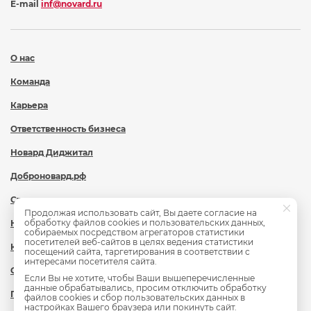
E-mail
inf@novard.ru
О нас
Команда
Карьера
Ответственность бизнеса
Новард Диджитал
Доброновард.рф
Статьи
Продолжая использовать сайт, Вы даете согласие на
обработку файлов cookies и пользовательских данных,
Новости
собираемых посредством агрегаторов статистики
посетителей веб-сайтов в целях ведения статистики
Контакты
посещений сайта, таргетирования в соответствии с
интересами посетителя сайта.
Охрана труда
Если Вы не хотите, чтобы Ваши вышеперечисленные
данные обрабатывались, просим отключить обработку
Политика обработки персональных данных
файлов cookies и сбор пользовательских данных в
настройках Вашего браузера или покинуть сайт.