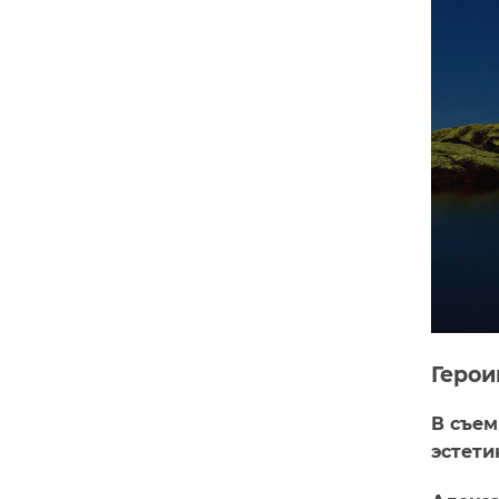
Герои
В съем
эстети