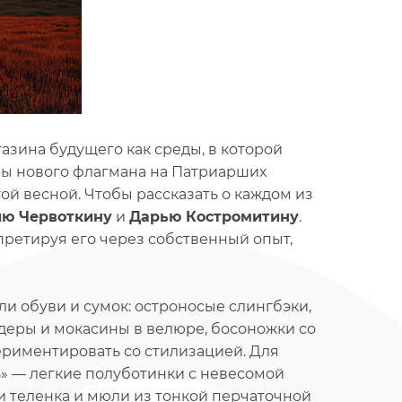
азина будущего как среды, в которой
ры нового флагмана на Патриарших
той весной. Чтобы рассказать о каждом из
ию Червоткину
и
Дарью Костромитину
.
претируя его через собственный опыт,
и обуви и сумок: остроносые слингбэки,
йдеры и мокасины в велюре, босоножки со
риментировать со стилизацией. Для
ь» — легкие полуботинки с невесомой
и теленка и мюли из тонкой перчаточной