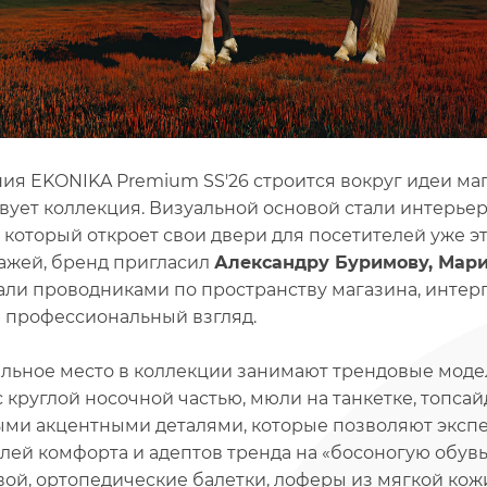
ия EKONIKA Premium SS'26 строится вокруг идеи маг
вует коллекция. Визуальной основой стали интерье
, который откроет свои двери для посетителей уже э
тажей, бренд пригласил
Александру Буримову, Мар
али проводниками по пространству магазина, интер
и профессиональный взгляд.
льное место в коллекции занимают трендовые модел
с круглой носочной частью, мюли на танкетке, топса
ми акцентными деталями, которые позволяют экспе
лей комфорта и адептов тренда на «босоногую обув
ой, ортопедические балетки, лоферы из мягкой кож