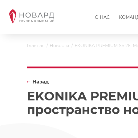
О НАС
КОМАН
Главная
Новости
EKONIKA PREMIUM SS’26: М
Назад
EKONIKA PREMIU
пространство н