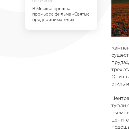
09.07.2026
В Москве прошла
премьера фильма «Святые
предприниматели»
Кампан
сущест
прудах
трех э
Они ст
стиль 
Центра
туфли 
съемны
цените
подошв