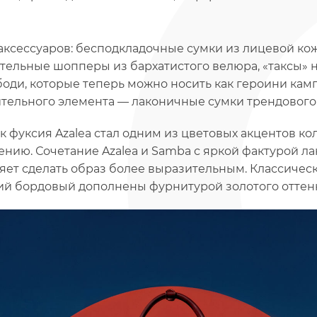
аксессуаров: бесподкладочные сумки из лицевой кож
тельные шопперы из бархатистого велюра, «таксы»
боди, которые теперь можно носить как героини камп
тельного элемента — лаконичные сумки трендового 
к фуксия Azalea стал одним из цветовых акцентов к
ению. Сочетание Azalea и Samba с яркой фактурой л
яет сделать образ более выразительным. Классичес
ий бордовый дополнены фурнитурой золотого оттенк