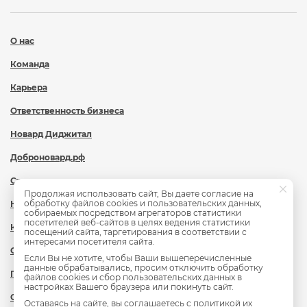
О нас
Команда
Карьера
Ответственность бизнеса
Новард Диджитал
Доброновард.рф
Статьи
Продолжая использовать сайт, Вы даете согласие на
обработку файлов cookies и пользовательских данных,
Новости
собираемых посредством агрегаторов статистики
посетителей веб-сайтов в целях ведения статистики
Контакты
посещений сайта, таргетирования в соответствии с
интересами посетителя сайта.
Охрана труда
Если Вы не хотите, чтобы Ваши вышеперечисленные
данные обрабатывались, просим отключить обработку
Политика обработки персональных данных
файлов cookies и сбор пользовательских данных в
настройках Вашего браузера или покинуть сайт.
Сведения об образовательной организации
Оставаясь на сайте, вы соглашаетесь с
политикой их