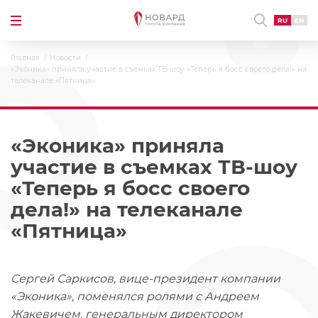
RU
EN
Главная
Новости
«Эконика» приняла участие в съемках ТВ-шоу «Теперь я босс своего дела!» на
телеканале «Пятница»
«Эконика» приняла
участие в съемках ТВ-шоу
«Теперь я босс своего
дела!» на телеканале
«Пятница»
Сергей Саркисов, вице-президент компании
«Эконика», поменялся ролями с Андреем
Жакевичем, генеральным директором