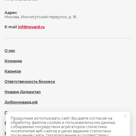
Адрес
Москва, Институтский переулок, д. 16
E-mail
inf@novard.ru
О нас
Команда
Карьера
Ответственность бизнеса
Новард Диджитал
Доброновард.рф
Статьи
Продолжая использовать сайт, Вы даете согласие на
обработку файлов cookies и пользовательских данных,
Новости
собираемых посредством агрегаторов статистики
посетителей веб-сайтов в целях ведения статистики
Контакты
посещений сайта, таргетирования в соответствии с