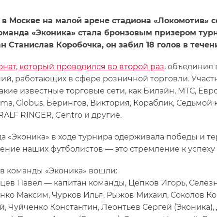
 в Москве на малой арене стадиона «Локомотив» со
Команда «Эконика» стала бронзовым призером ту
н Станислав Коробочка, он забил 18 голов в течен
нат, который проводился во второй раз
, объединил 
ий, работающих в сфере розничной торговли. Уча
акие известные торговые сети, как Билайн, МТС, Евросе
ma, Globus, Берингов, Виктория, Кораблик, Седьмой к
RALF RINGER, Centro и другие.
а «Эконика» в ходе турнира одерживала победы и те
ение наших футболистов — это стремление к успеху 
ав команды «Эконика» вошли:
цев Павел — капитан команды, Цепков Игорь, Селезн
нко Максим, Чурков Илья, Рыжов Михаил, Соколов Ко
й, Чуйченко Константин, Леонтьев Сергей (Эконика)