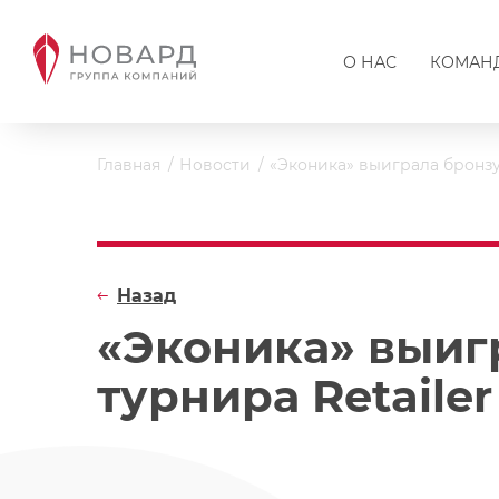
О НАС
КОМАН
Главная
Новости
«Эконика» выиграла бронзу З
Назад
«Эконика» выигр
турнира Retailer