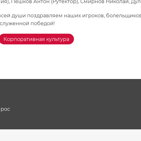
ия), Пешков Антон (Рутектор), Смирнов Николай, Дул
всей души поздравляем наших игроков, болельщиков
аслуженной победой!
Корпоративная культура
прос