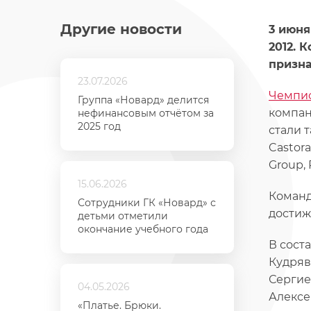
Другие новости
3 июня
2012. 
призна
23.07.2026
Чемпио
Группа «Новард» делится
компан
нефинансовым отчётом за
2025 год
стали т
Castora
Group, 
15.06.2026
Команд
Сотрудники ГК «Новард» с
достиж
детьми отметили
окончание учебного года
В сост
Кудряв
Сергие
04.05.2026
Алексе
«Платье. Брюки.