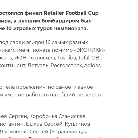
стоялся финал Retailer Football Cup
рнира, а лучшим бомбардиром был
ие 10 игровых туров чемпионата.
под своей эгидой 16 самых разных
стниками чемпионата помимо «ЭКОНИКИ»
ть, ИОН, Техносила, Toshiba, Tefal, OBI,
онтинент, Летуаль, Росгосстрах, Adidas
рпела поражения, но самое главное
и умение работать на общий результат.
ев Сергей, Коробочка Станислав,
нстантин, Быков Сергей, Куплинов
, Даниленко Сергей (Управляющая