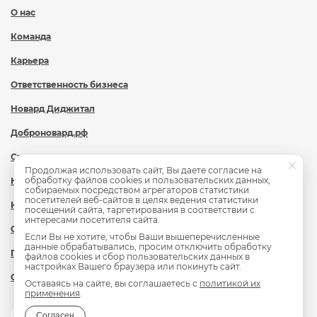
О нас
Команда
Карьера
Ответственность бизнеса
Новард Диджитал
Доброновард.рф
Статьи
Продолжая использовать сайт, Вы даете согласие на
обработку файлов cookies и пользовательских данных,
Новости
собираемых посредством агрегаторов статистики
посетителей веб-сайтов в целях ведения статистики
Контакты
посещений сайта, таргетирования в соответствии с
интересами посетителя сайта.
Охрана труда
Если Вы не хотите, чтобы Ваши вышеперечисленные
данные обрабатывались, просим отключить обработку
Политика обработки персональных данных
файлов cookies и сбор пользовательских данных в
настройках Вашего браузера или покинуть сайт.
Сведения об образовательной организации
Оставаясь на сайте, вы соглашаетесь с
политикой их
применения
.
Согласен