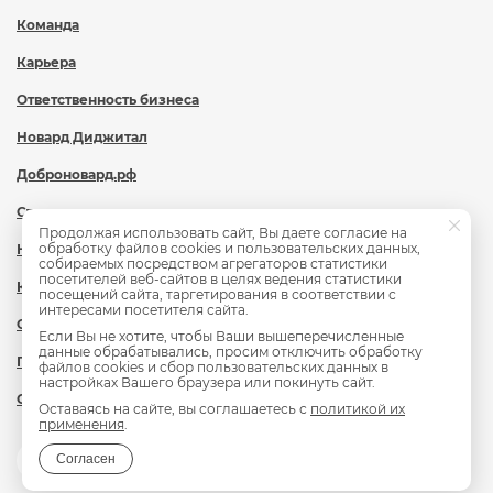
Команда
Карьера
Ответственность бизнеса
Новард Диджитал
Доброновард.рф
Статьи
Продолжая использовать сайт, Вы даете согласие на
обработку файлов cookies и пользовательских данных,
Новости
собираемых посредством агрегаторов статистики
посетителей веб-сайтов в целях ведения статистики
Контакты
посещений сайта, таргетирования в соответствии с
интересами посетителя сайта.
Охрана труда
Если Вы не хотите, чтобы Ваши вышеперечисленные
данные обрабатывались, просим отключить обработку
Политика обработки персональных данных
файлов cookies и сбор пользовательских данных в
настройках Вашего браузера или покинуть сайт.
Сведения об образовательной организации
Оставаясь на сайте, вы соглашаетесь с
политикой их
применения
.
Согласен