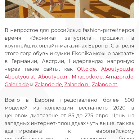
В непростое для российских fashion-ритейлеров
время «Эконика» запустила продажи в
крупнейших онлайн-магазинах Европы. С апреля
этого года обувь и сумки Ekonika можно заказать
в Германии, Австрии, Нидерландах напрямую
через такие сайты, как
Otto.de
,
Aboutyou.de
,
Aboutyou.at
,
Aboutyou.nl
,
Mirapodo.de
,
Amazon.de
,
Galeria.de
и
Zalando.de
,
Zalando.nl
,
Zalando.at
.
Всего в Европе представлено более 500
моделей из коллекции весна-лето 2020 в
ценовом диапазоне от 85 до 275 евро. Цены на
западных интернет-площадках чуть выше, так как
адаптированы к европейскому
ценообразованию и включают более