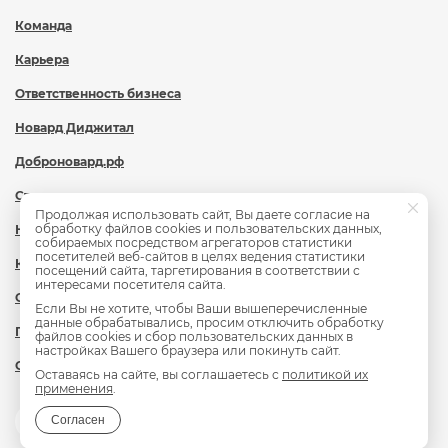
Команда
Карьера
Ответственность бизнеса
Новард Диджитал
Доброновард.рф
Статьи
Продолжая использовать сайт, Вы даете согласие на
обработку файлов cookies и пользовательских данных,
Новости
собираемых посредством агрегаторов статистики
посетителей веб-сайтов в целях ведения статистики
Контакты
посещений сайта, таргетирования в соответствии с
интересами посетителя сайта.
Охрана труда
Если Вы не хотите, чтобы Ваши вышеперечисленные
данные обрабатывались, просим отключить обработку
Политика обработки персональных данных
файлов cookies и сбор пользовательских данных в
настройках Вашего браузера или покинуть сайт.
Сведения об образовательной организации
Оставаясь на сайте, вы соглашаетесь с
политикой их
применения
.
Согласен