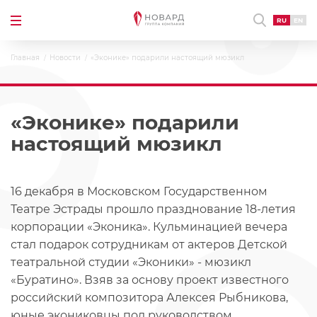
RU
EN
Главная
Новости
«Эконике» подарили настоящий мюзикл
«Эконике» подарили
настоящий мюзикл
16 декабря в Московском Государственном
Театре Эстрады прошло празднование 18-летия
корпорации «Эконика». Кульминацией вечера
стал подарок сотрудникам от актеров Детской
театральной студии «Эконики» - мюзикл
«Буратино». Взяв за основу проект известного
российский композитора Алексея Рыбникова,
юные экониковцы под руководством