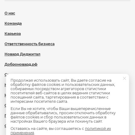
О нас
Команда
Карьера
Ответственность бизнеса
Новард Диджитал
Доброновард.рф
Статьи
Продолжая использовать сайт, Вы даете согласие на
обработку файлов cookies и пользовательских данных,
Новости
собираемых посредством агрегаторов статистики
посетителей веб-сайтов в целях ведения статистики
Контакты
посещений сайта, таргетирования в соответствии с
интересами посетителя сайта.
Охрана труда
Если Вы не хотите, чтобы Ваши вышеперечисленные
данные обрабатывались, просим отключить обработку
Политика обработки персональных данных
файлов cookies и сбор пользовательских данных в
настройках Вашего браузера или покинуть сайт.
Сведения об образовательной организации
Оставаясь на сайте, вы соглашаетесь с
политикой их
применения
.