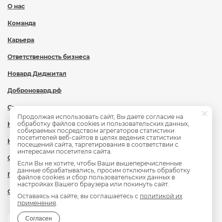
О нас
Команда
Карьера
Ответственность бизнеса
Новард Диджитал
Доброновард.рф
Статьи
Продолжая использовать сайт, Вы даете согласие на
обработку файлов cookies и пользовательских данных,
Новости
собираемых посредством агрегаторов статистики
посетителей веб-сайтов в целях ведения статистики
Контакты
посещений сайта, таргетирования в соответствии с
интересами посетителя сайта.
Охрана труда
Если Вы не хотите, чтобы Ваши вышеперечисленные
данные обрабатывались, просим отключить обработку
Политика обработки персональных данных
файлов cookies и сбор пользовательских данных в
настройках Вашего браузера или покинуть сайт.
Сведения об образовательной организации
Оставаясь на сайте, вы соглашаетесь с
политикой их
применения
.
Согласен